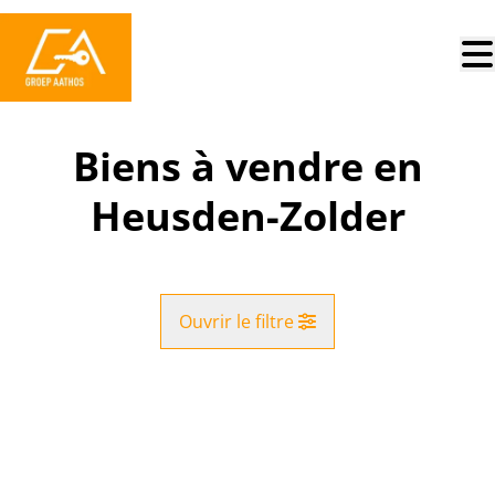
Aller au contenu principal
Biens à vendre en
Heusden-Zolder
Ouvrir le filtre
Commune
Heusden-Zolder (3550)
Remove
Vue de la carte