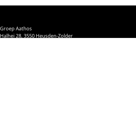
Groep Aathos
Halhei 28, 3550 Heusden-Zolder
+32 (0)11 57 23 16
info@groepaathos.be
Agent immobilier agréé – médiateur :
Egbert Verschelde - BIV 203116 België
Gilles Van Beurden – BIV 513495 België
Autorité de surveillance :
Institut Professionnel des Agents Immobiliers (IPI), Rue du
Luxembourg 16 B, 1000 Bruxelles
Soumis au code de déontologie de l’IPI
Numéro d’entreprise : 0705.361.234
RC et garantie via NV AXA Belgium (n° de police :