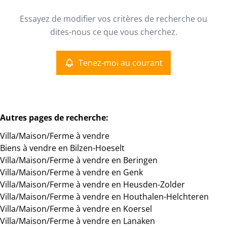
Type
Essayez de modifier vos critères de recherche ou
Villa/Maison/Ferme
Tenez-moi au courant
Remove
dites-nous ce que vous cherchez.
Trier par
Tenez-moi au courant
Critères plus
Min. budget
Autres pages de recherche
:
Villa/Maison/Ferme à vendre
Max. budget
Biens à vendre en Bilzen-Hoeselt
Villa/Maison/Ferme à vendre en Beringen
Villa/Maison/Ferme à vendre en Genk
Villa/Maison/Ferme à vendre en Heusden-Zolder
Chercher
Villa/Maison/Ferme à vendre en Houthalen-Helchteren
Villa/Maison/Ferme à vendre en Koersel
Villa/Maison/Ferme à vendre en Lanaken