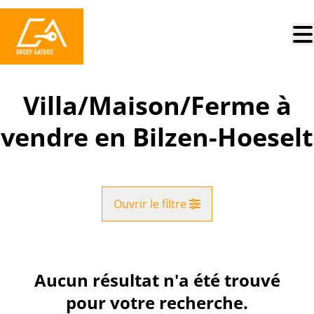
Aller au contenu principal
Villa/Maison/Ferme à
vendre en Bilzen-Hoeselt
Ouvrir le filtre
Commune
Bilzen-Hoeselt (3730)
Aucun résultat n'a été trouvé
Remove
Vue de la carte
pour votre recherche.