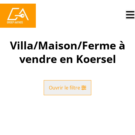
Aller au contenu principal
Villa/Maison/Ferme à
vendre en Koersel
Ouvrir le filtre
Commune
VENDU
Koersel (3582)
Remove
Vue de la carte