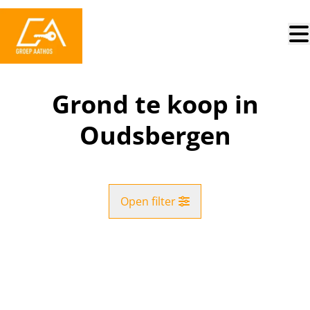
Ga naar hoofdinhoud
Grond te koop in
Oudsbergen
Open filter
Gemeente
VERKOCHT
Oudsbergen (3670)
Remove
Kaartweergave