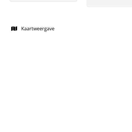
Kaartweergave
NIEUW
Huis