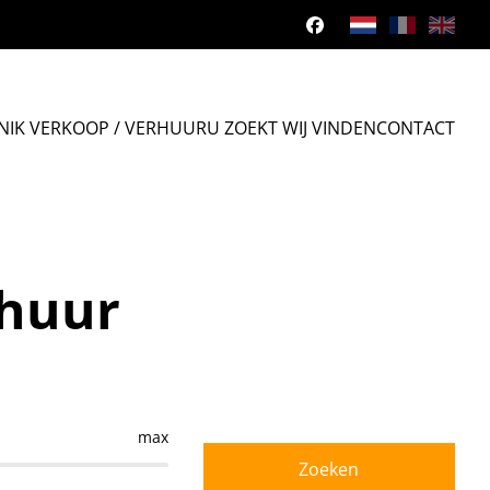
N
IK VERKOOP / VERHUUR
U ZOEKT WIJ VINDEN
CONTACT
 huur
max
Zoeken