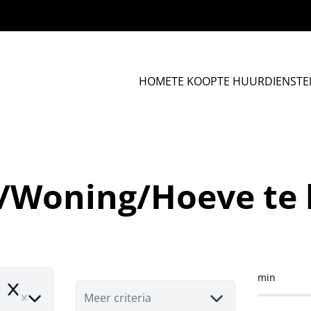
HOME
TE KOOP
TE HUUR
DIENSTE
a/Woning/Hoeve te
min
e
Remove
Meer criteria