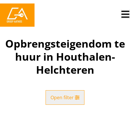
Ga naar hoofdinhoud
Opbrengsteigendom te
huur in Houthalen-
Helchteren
Open filter
Gemeente
NIEUW
Houthalen-Helchteren (3530)
Remove