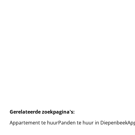
Appartement
3590 Diepenbeek
(ref.
2458
)
Verhuurd
1
1
35
m²
Gerelateerde zoekpagina's
:
Appartement te huur
Panden te huur in Diepenbeek
App