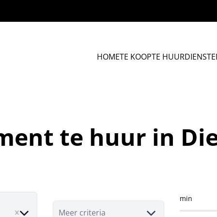
HOME
TE KOOP
TE HUUR
DIENSTE
ment te huur in Di
min
ove
Meer criteria