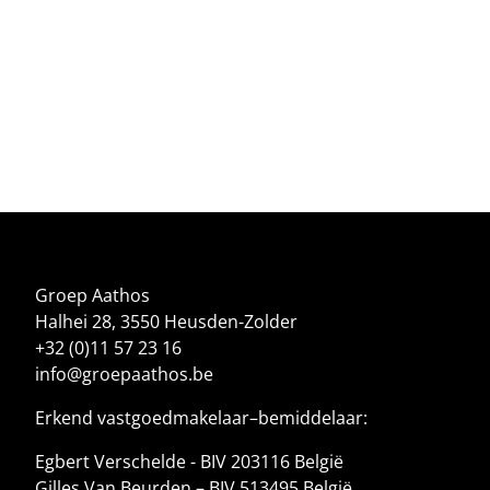
Groep Aathos
Halhei 28, 3550 Heusden-Zolder
+32 (0)11 57 23 16
info@groepaathos.be
Erkend vastgoedmakelaar–bemiddelaar:
Egbert Verschelde - BIV 203116 België
Gilles Van Beurden – BIV 513495 België