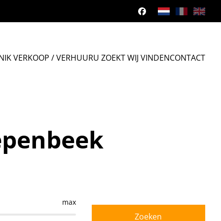
N
IK VERKOOP / VERHUUR
U ZOEKT WIJ VINDEN
CONTACT
epenbeek
max
Zoeken