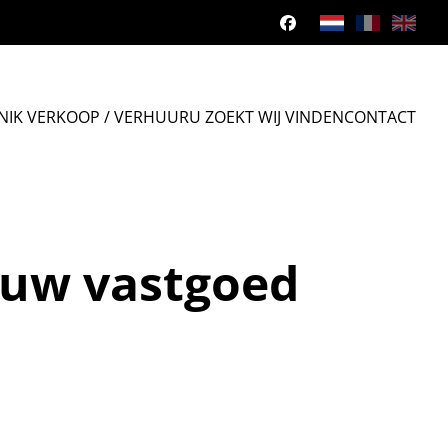
N
IK VERKOOP / VERHUUR
U ZOEKT WIJ VINDEN
CONTACT
 uw vastgoed
een inleidend gesprek willen we weten wat uw behoeften