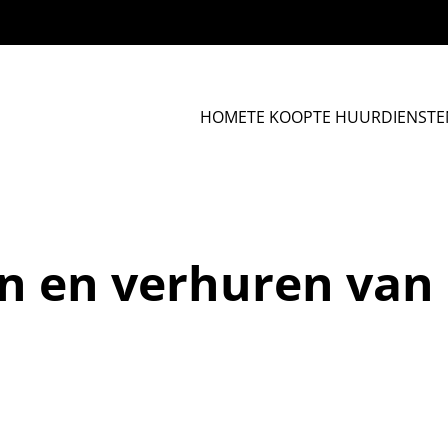
HOME
TE KOOP
TE HUUR
DIENSTE
n en verhuren van
. Ieder onroerend goed is namelijk uniek. Door middel van 