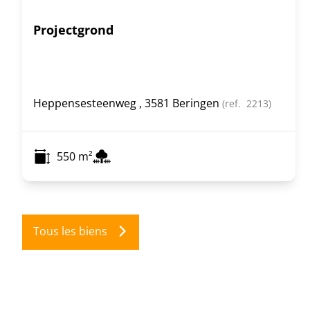
Projectgrond
Heppensesteenweg , 3581 Beringen
(ref.
2213
)
550
m²
Tous les biens