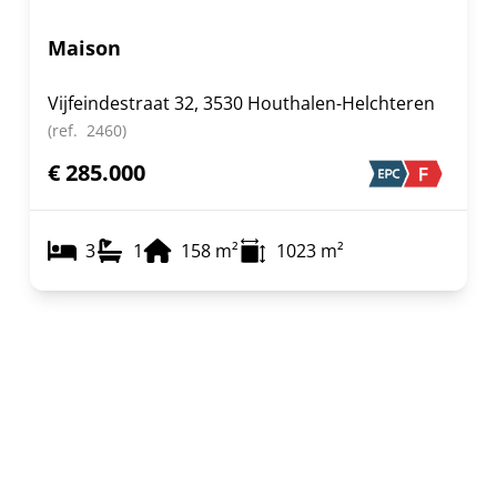
Maison
Vijfeindestraat 32, 3530 Houthalen-Helchteren
(ref.
2460
)
€ 285.000
3
1
158
m²
1023
m²