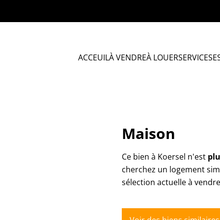
ACCEUIL
À VENDRE
À LOUER
SERVICES
E
Maison
Ce bien à Koersel n'est
plu
cherchez un logement simi
sélection actuelle à vendr