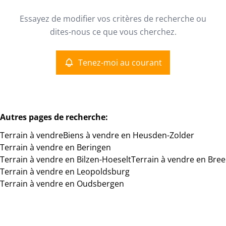
Type
Essayez de modifier vos critères de recherche ou
Terrain
Tenez-moi au courant
Remove
dites-nous ce que vous cherchez.
Trier par
Tenez-moi au courant
Critères plus
Min. budget
Autres pages de recherche
:
Terrain à vendre
Biens à vendre en Heusden-Zolder
Max. budget
Terrain à vendre en Beringen
Terrain à vendre en Bilzen-Hoeselt
Terrain à vendre en Bree
Terrain à vendre en Leopoldsburg
Terrain à vendre en Oudsbergen
Chercher