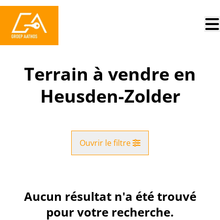
Aller au contenu principal
Terrain à vendre en
Heusden-Zolder
Ouvrir le filtre
Commune
Heusden-Zolder (3550)
Aucun résultat n'a été trouvé
Remove
Vue de la carte
pour votre recherche.