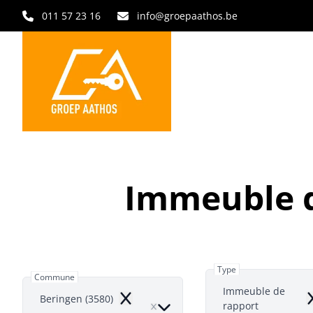
Aller au contenu principal
011 57 23 16
info@groepaathos.be
Immeuble d
Type
Commune
Immeuble de
Beringen (3580)
Remove
R
rapport