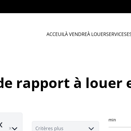
ACCEUIL
À VENDRE
À LOUER
SERVICES
E
e rapport à louer 
min
emove
Critères plus