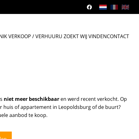
N
IK VERKOOP / VERHUUR
U ZOEKT WIJ VINDEN
CONTACT
is
niet meer beschikbaar
en werd recent verkocht. Op
ar huis of appartement in Leopoldsburg of de buurt?
uele aanbod te koop.