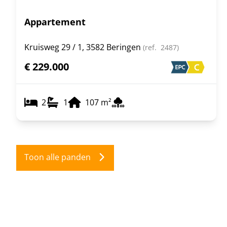
Appartement
Kruisweg 29 / 1, 3582 Beringen
(ref.
2487
)
€ 229.000
2
1
107
m²
Toon alle panden