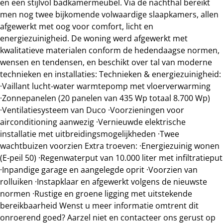
en een stijlvol badkamermeubel. Via de nachthal bereikt
men nog twee bijkomende volwaardige slaapkamers, allen
afgewerkt met oog voor comfort, licht en
energiezuinigheid. De woning werd afgewerkt met
kwalitatieve materialen conform de hedendaagse normen,
wensen en tendensen, en beschikt over tal van moderne
technieken en installaties: Technieken & energiezuinigheid:
·Vaillant lucht-water warmtepomp met vloerverwarming
·Zonnepanelen (20 panelen van 435 Wp totaal 8.700 Wp)
·Ventilatiesysteem van Duco ·Voorzieningen voor
airconditioning aanwezig ·Vernieuwde elektrische
installatie met uitbreidingsmogelijkheden ·Twee
wachtbuizen voorzien Extra troeven: ·Energiezuinig wonen
(E-peil 50) ·Regenwaterput van 10.000 liter met infiltratieput
·Inpandige garage en aangelegde oprit ·Voorzien van
rolluiken ·Instapklaar en afgewerkt volgens de nieuwste
normen ·Rustige en groene ligging met uitstekende
bereikbaarheid Wenst u meer informatie omtrent dit
onroerend goed? Aarzel niet en contacteer ons gerust op