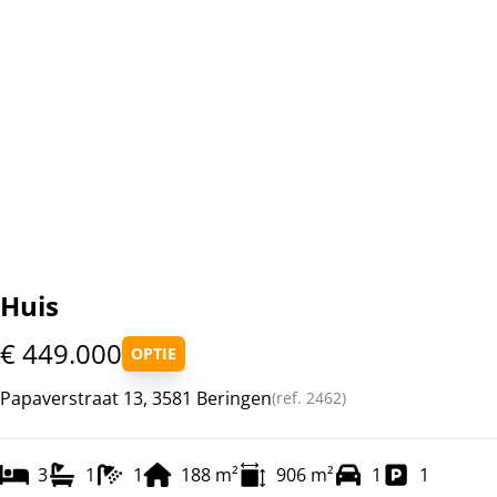
Huis
€ 449.000
OPTIE
Papaverstraat 13, 3581 Beringen
(ref.
2462
)
3
1
1
188
m²
906
m²
1
1