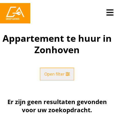
Ga naar hoofdinhoud
Appartement te huur in
Zonhoven
Open filter
Gemeente
Zonhoven (3520)
Er zijn geen resultaten gevonden
Remove
Kaartweergave
voor uw zoekopdracht.