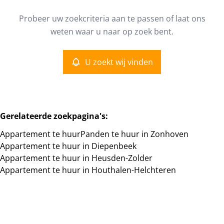
Type
Probeer uw zoekcriteria aan te passen of laat ons
Appartement
U zoekt wij vinden
Remove
weten waar u naar op zoek bent.
Sorteer op
U zoekt wij vinden
Meer criteria
Min. budget
Gerelateerde zoekpagina's
:
Appartement te huur
Panden te huur in Zonhoven
Max. budget
Appartement te huur in Diepenbeek
Appartement te huur in Heusden-Zolder
Appartement te huur in Houthalen-Helchteren
Zoeken